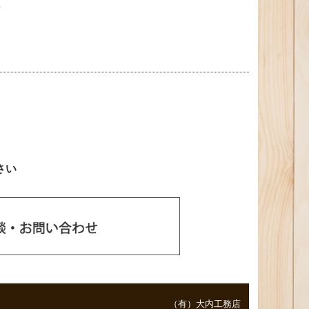
事
さい
（有）大内工務店