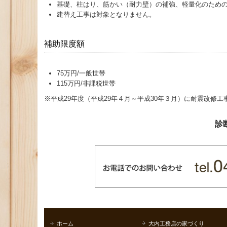
基礎、柱はり、筋かい（耐力壁）の補強、軽量化のための
建替え工事は対象となりません。
補助限度額
75万円/一般世帯
115万円/非課税世帯
※平成29年度（平成29年４月～平成30年３月）に耐震改修
診
ホーム
大内工務店の家づくり